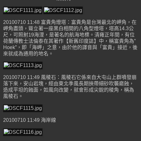
20100710 11:48 富貴角燈塔：富貴角是台灣最北的岬角，在
岬角盡頭，聳立著一座黑白相間的八角型燈塔，塔高14.3公
尺，可照射19海浬，是著名的航海地標。清雍正年間，有位
荷蘭傳教士法倫泰在其著作【新舊印度誌】中，稱富貴角為”
Hoek”，即「海岬」之意，由於他的譯音與「富貴」接近，後
來就成為通用的地名。
20100710 11:49 風稜石：風稜石它係來自大屯山上群噴發崩
落下來，安山岩塊，經由東北季風長期挾帶細砂吹襲磨蝕，
造成平坦的蝕面，如風向改變，就會形成尖銳的稜角，稱為
風稜石。
20100710 11:49 海岸線