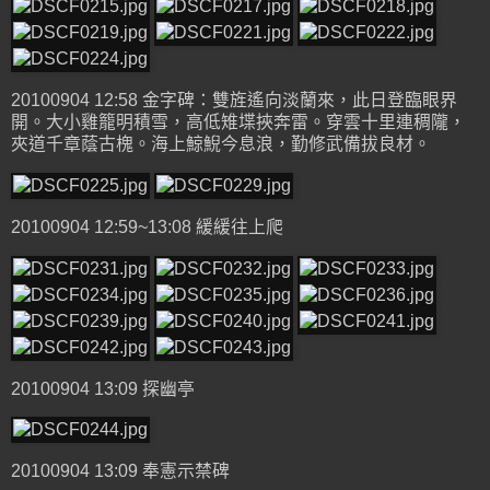
20100904 12:58 金字碑：雙旌遙向淡蘭來，此日登臨眼界
開。大小雞籠明積雪，高低雉堞挾奔雷。穿雲十里連稠隴，
夾道千章蔭古槐。海上鯨鯢今息浪，勤修武備拔良材。
20100904 12:59~13:08 緩緩往上爬
20100904 13:09 探幽亭
20100904 13:09 奉憲示禁碑