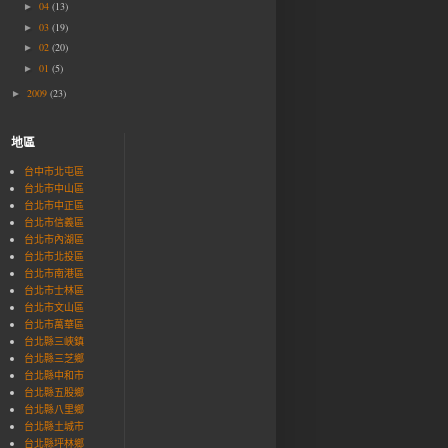
04
(13)
►
03
(19)
►
02
(20)
►
01
(5)
►
2009
(23)
►
地區
台中市北屯區‎
台北市中山區
台北市中正區
台北市信義區
台北市內湖區
台北市北投區
台北市南港區
台北市士林區
台北市文山區
台北市萬華區
台北縣三峽鎮
台北縣三芝鄉
台北縣中和市
台北縣五股鄉
台北縣八里鄉
台北縣土城市
台北縣坪林鄉