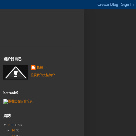
關於我自己
恆毅
檢視我的完整簡介
hotrank5
網誌
2010
(122)
▼
10
(4)
►