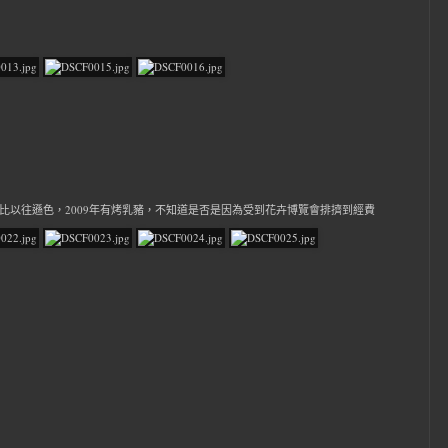
攤位，不過遠比以往遜色，2009年有烤乳豬，不知道是否是因為受到花卉博覽會排擠到經費