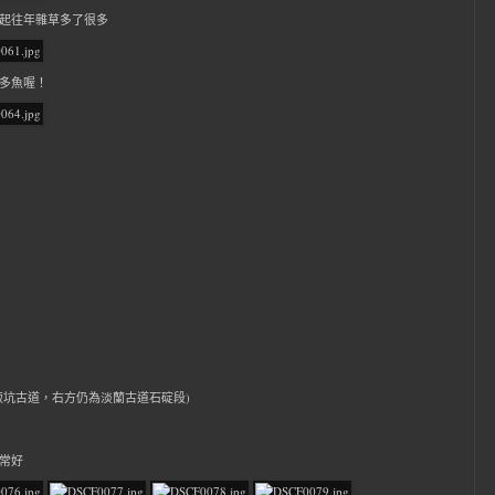
前進，比起往年雜草多了很多
的很多魚喔！
通往冷飯坑古道，右方仍為淡蘭古道石碇段)
非常好