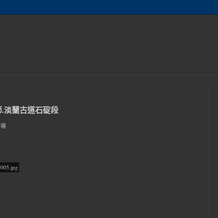
茶節.淡蘭古道石碇段
會場