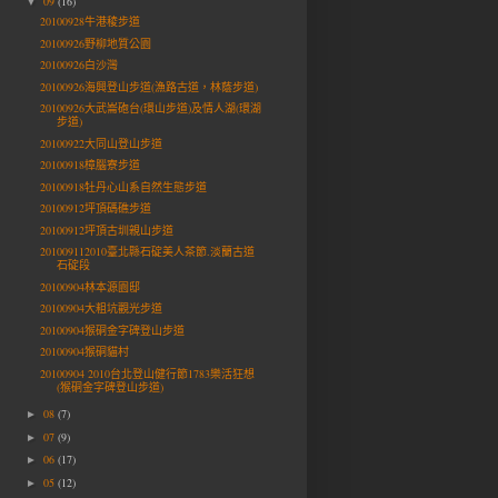
09
(16)
▼
20100928牛港稜步道
20100926野柳地質公園
20100926白沙灣
20100926海興登山步道(漁路古道，林蔭步道)
20100926大武崙砲台(環山步道)及情人湖(環湖
步道)
20100922大同山登山步道
20100918樟腦寮步道
20100918牡丹心山系自然生態步道
20100912坪頂碼礁步道
20100912坪頂古圳親山步道
201009112010臺北縣石碇美人茶節.淡蘭古道
石碇段
20100904林本源園邸
20100904大粗坑觀光步道
20100904猴硐金字碑登山步道
20100904猴硐貓村
20100904 2010台北登山健行節1783樂活狂想
(猴硐金字碑登山步道)
08
(7)
►
07
(9)
►
06
(17)
►
05
(12)
►